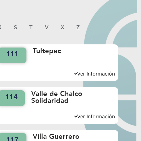
R
S
T
V
X
Z
Tultepec
111
Ver Información
Valle de Chalco
114
Solidaridad
Ver Información
Villa Guerrero
117