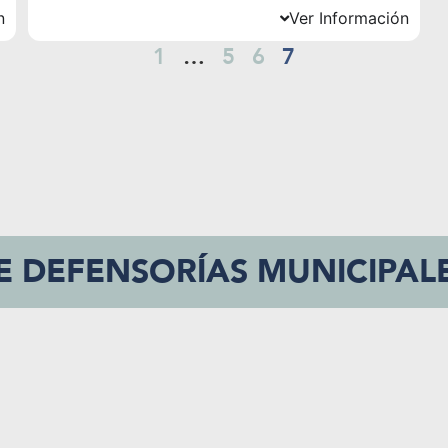
n
Ver Información
1
…
5
6
7
E DEFENSORÍAS MUNICIPALE