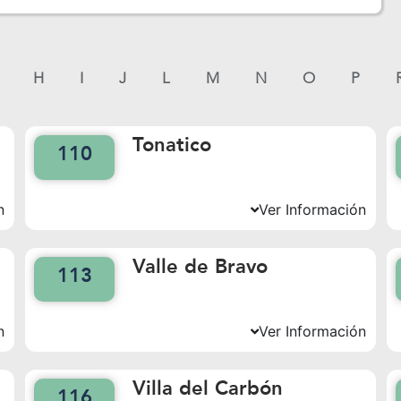
H
I
J
L
M
N
O
P
Tonatico
110
n
Ver Información
Valle de Bravo
113
n
Ver Información
Villa del Carbón
116