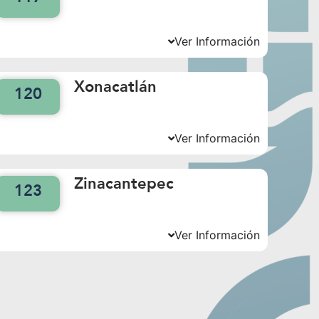
Ver Información
Xonacatlán
120
Ver Información
Zinacantepec
123
Ver Información