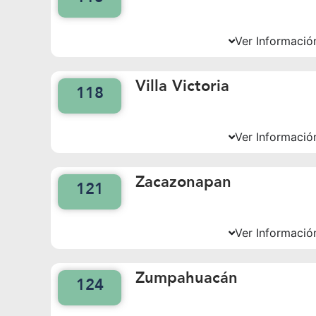
Ver Informació
Villa Victoria
118
Ver Informació
Zacazonapan
121
Ver Informació
Zumpahuacán
124