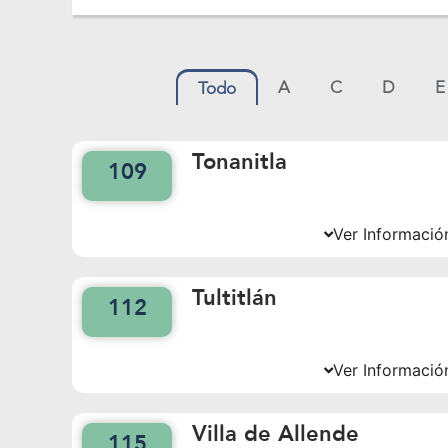
A
C
D
E
Todo
Tonanitla
109
Ver Informació
Tultitlán
112
Ver Informació
Villa de Allende
115