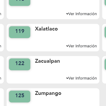
n
Ver Información
Xalatlaco
119
n
Ver Información
Zacualpan
122
n
Ver Información
Zumpango
125