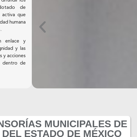
difundir los
 dotado de
a activa que
nidad humana
.
n enlace y
nidad y las
s y acciones
s dentro de
NSORÍAS MUNICIPALES DE
DEL ESTADO DE MÉXICO